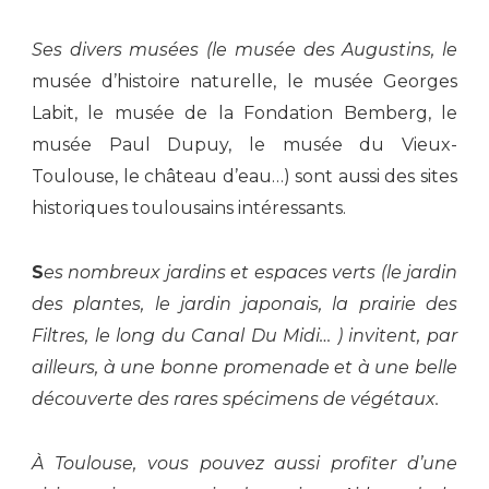
S
es divers musées (
l
e
musée des Augustins,
le
mus
ée
d’histoire naturelle,
le
musée Georges
Labit,
le
musée de la Fondation Bemberg, le
musée Paul Dupuy, le musée du Vieux-
Toulouse, le château d’eau…
)
sont aussi des sites
historiques toulousains intéressants.
S
es
nombreux jardins
et espaces verts
(
l
e jardin
des plantes,
le jardin japonais
, la prairie des
Filtres,
le long du Canal Du Midi…
)
invitent,
par
ailleurs,
à
une bonne
promenade
et à une belle
découverte des rares spécimens de végétaux
.
À Toulouse, vous pouvez aussi
profiter d’
une