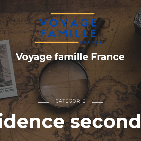
t
Voyage famille France
CATÉGORIE
idence second