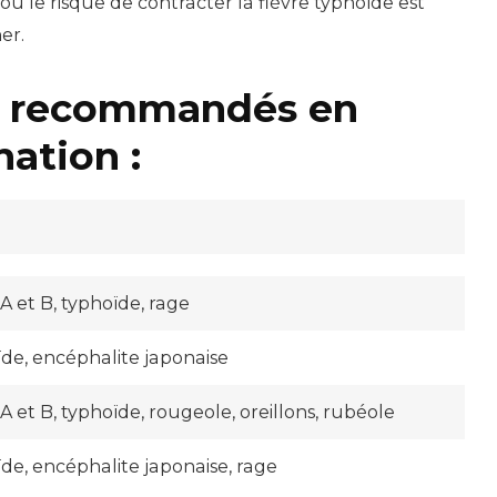
ù le risque de contracter la fièvre typhoïde est
er.
ns recommandés en
nation :
s
 A et B, typhoïde, rage
ïde, encéphalite japonaise
A et B, typhoïde, rougeole, oreillons, rubéole
ïde, encéphalite japonaise, rage