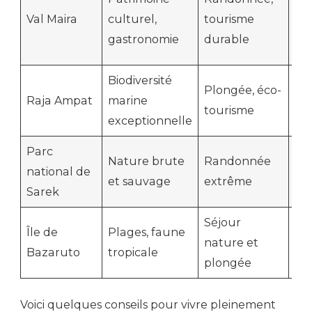
ac
Val Maira
culturel,
tourisme
ro
gastronomie
durable
mo
Biodiversité
Ac
Plongée, éco-
Raja Ampat
marine
ba
tourisme
exceptionnelle
vol
Parc
Diff
Nature brute
Randonnée
national de
ré
et sauvage
extrême
Sarek
ex
Séjour
Île de
Plages, faune
Hé
nature et
Bazaruto
tropicale
lim
plongée
Voici quelques conseils pour vivre pleinement