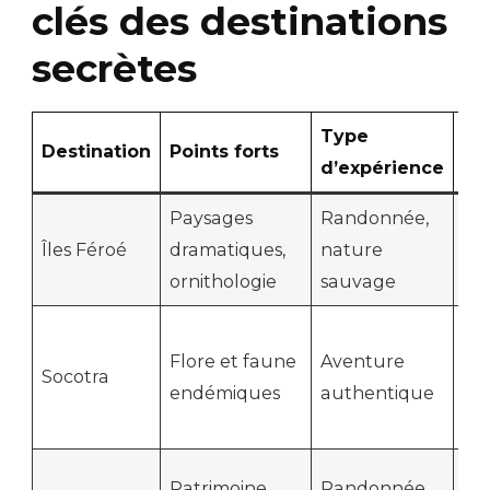
clés des destinations
secrètes
Type
Ac
Destination
Points forts
d’expérience
en
Paysages
Randonnée,
Fac
Îles Féroé
dramatiques,
nature
tu
ornithologie
sauvage
fer
Ac
Flore et faune
Aventure
res
Socotra
endémiques
authentique
con
pol
Mo
Patrimoine
Randonnée,