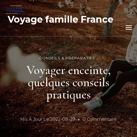
Voyage famille France
CONSEILS & PRÉPARATIFS
Voyager enceinte,
quelques conseils
pratiques
Sur
Mis À Jour Le
2022-08-29
0 Commentaire
Voyager
Enceinte,