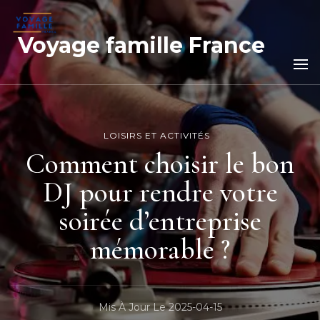
Voyage famille France
LOISIRS ET ACTIVITÉS
Comment choisir le bon
DJ pour rendre votre
soirée d’entreprise
mémorable ?
Mis À Jour Le
2025-04-15