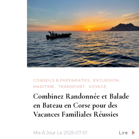
CONSEILS & PRÉPARATIFS
EXCURSION
MARITIME
TRANSPORT
VOYAGE
Combinez Randonnée et Balade
en Bateau en Corse pour des
Vacances Familiales Réussies
Mis À Jour Le
2025-07-01
Lire