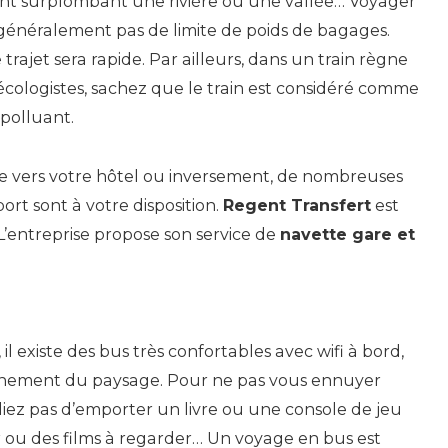
ont surplombant une rivière ou une vallée… Voyager
a généralement pas de limite de poids de bagages.
e trajet sera rapide. Par ailleurs, dans un train règne
écologistes, sachez que le train est considéré comme
 polluant.
gare vers votre hôtel ou inversement, de nombreuses
ort sont à votre disposition.
Regent Transfert
est
’entreprise propose son service de
navette gare et
l existe des bus très confortables avec wifi à bord,
einement du paysage. Pour ne pas vous ennuyer
ubliez pas d’emporter un livre ou une console de jeu
r ou des films à regarder… Un voyage en bus est