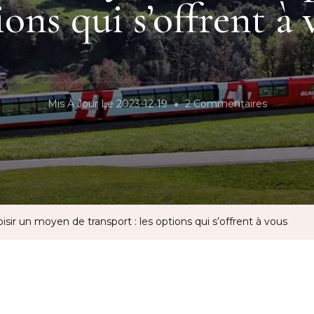
ions qui s’offrent à 
Sur
Mis À Jour Le
2023-12-19
2 Commentaires
Choisir
Un
Moyen
De
Transport 
isir un moyen de transport : les options qui s’offrent à vous
Les
Options
Qui
S’offrent
À