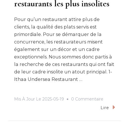
restaurants les plus insolites
Pour qu’un restaurant attire plus de
clients, la qualité des plats servis est
primordiale. Pour se démarquer de la
concurrence, les restaurateurs misent
également sur un décor et un cadre
exceptionnels. Nous sommes donc partis à
la recherche de ces restaurants qui ont fait
de leur cadre insolite un atout principal. 1-
Ithaa Undersea Restaurant …
Sur
Mis À Jour Le
2025-05-19
0 Commentaire
Tour
Lire
Du
Monde