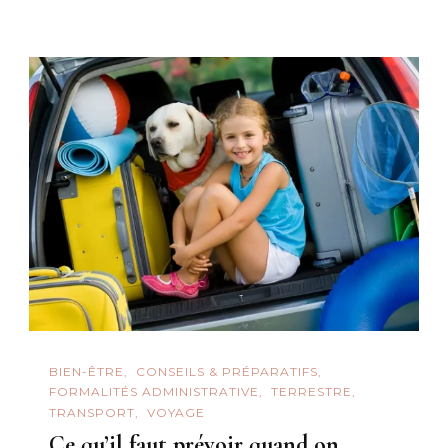
BIEN-ÊTRE
CONSEILS & PRÉPARATIFS
FORMALITÉS ADMINISTRATIVE
TERRESTRE
TRANSPORT
VOYAGE
Ce qu’il faut prévoir quand on