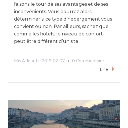
faisons le tour de ses avantages et de ses
inconvénients. Vous pourrez alors
déterminer si ce type d’hébergement vous
convient ou non. Par ailleurs, sachez que
comme les hôtels, le niveau de confort
peut être différent d’un site …
Sur
Mis À Jour Le
2019-02-07
0 Commentaire
Les
Lire
Avantages
Et
Les
Inconvénien
Des
Vacances
En