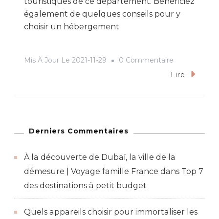
touristiques de ce département. Bénéficiez
également de quelques conseils pour y
choisir un hébergement.
Sur
Mis À Jour Le
2021-11-29
0 Commentaire
À
Lire
La
Découverte
Du
Départemen
Derniers Commentaires
Du
À la découverte de Dubaï, la ville de la
Rhône
démesure | Voyage famille France
dans
Top 7
des destinations à petit budget
Quels appareils choisir pour immortaliser les