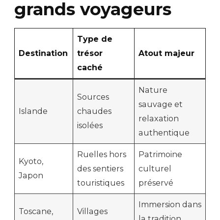
grands voyageurs
Type de
Destination
trésor
Atout majeur
caché
Nature
Sources
sauvage et
Islande
chaudes
relaxation
isolées
authentique
Ruelles hors
Patrimoine
Kyoto,
des sentiers
culturel
Japon
touristiques
préservé
Immersion dans
Toscane,
Villages
la tradition