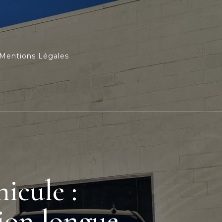
Mentions Légales
icule :
tion longue