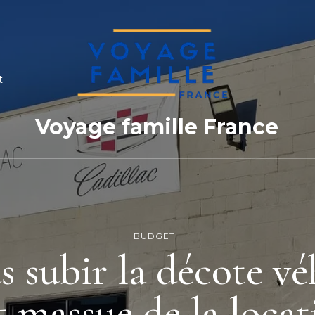
t
Voyage famille France
BUDGET
s subir la décote véh
 massue de la loca