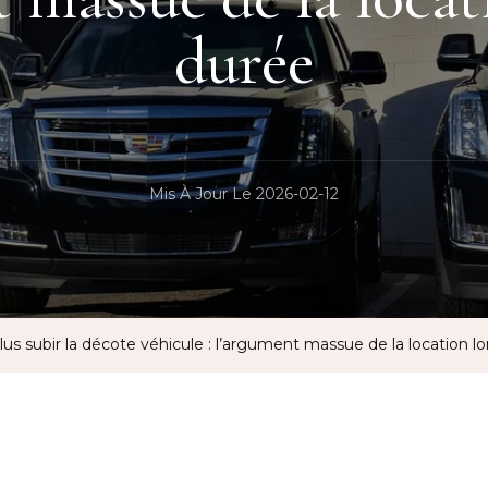
durée
Mis À Jour Le
2026-02-12
lus subir la décote véhicule : l’argument massue de la location 