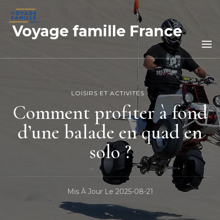
Voyage famille France
LOISIRS ET ACTIVITÉS
Comment profiter à fond
d’une balade en quad en
solo ?
Mis À Jour Le
2025-08-21